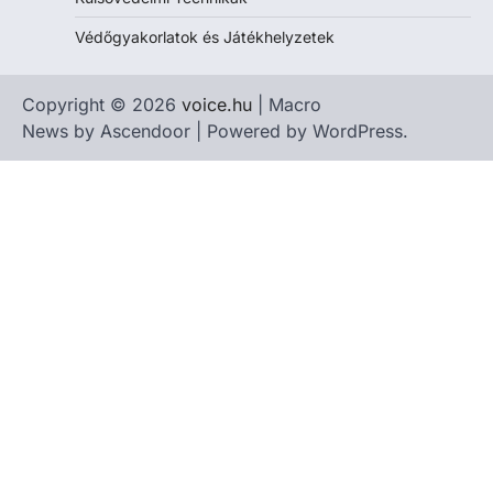
Védőgyakorlatok és Játékhelyzetek
Copyright © 2026
voice.hu
| Macro
News by
Ascendoor
| Powered by
WordPress
.