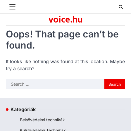
Skip
to
voice.hu
content
Oops! That page can’t be
found.
It looks like nothing was found at this location. Maybe
try a search?
Search
for:
Kategóriák
Belsővédelmi technikák
Külsővédelmi Technikák