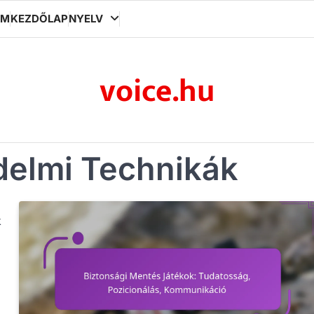
OM
KEZDŐLAP
NYELV
voice.hu
delmi Technikák
k