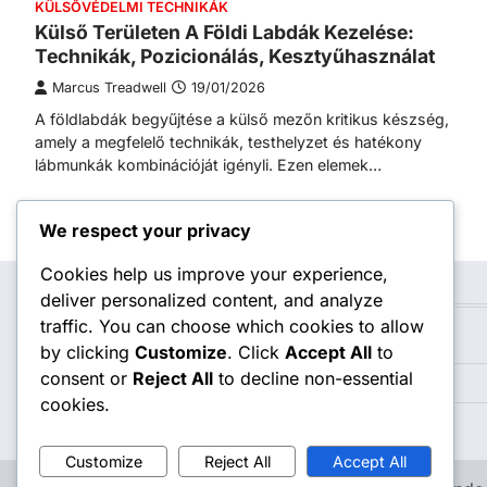
KÜLSŐVÉDELMI TECHNIKÁK
Külső Területen A Földi Labdák Kezelése:
Technikák, Pozicionálás, Kesztyűhasználat
Marcus Treadwell
19/01/2026
A földlabdák begyűjtése a külső mezőn kritikus készség,
amely a megfelelő technikák, testhelyzet és hatékony
lábmunkák kombinációját igényli. Ezen elemek…
Posts
Older posts
We respect your privacy
navigation
Cookies help us improve your experience,
deliver personalized content, and analyze
Kategóriák
traffic. You can choose which cookies to allow
Belsővédelmi technikák
by clicking
Customize
. Click
Accept All
to
consent or
Reject All
to decline non-essential
Külsővédelmi Technikák
cookies.
Védőgyakorlatok és Játékhelyzetek
Customize
Reject All
Accept All