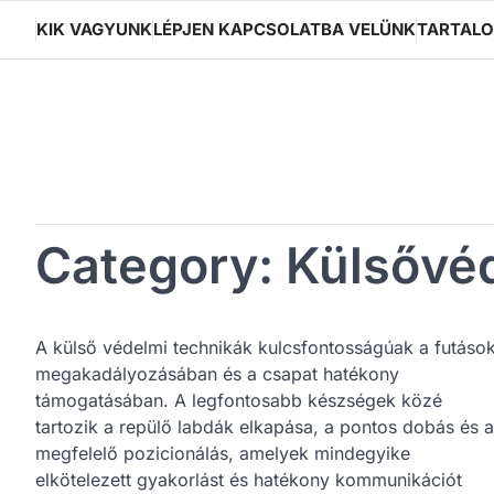
Skip
KIK VAGYUNK
LÉPJEN KAPCSOLATBA VELÜNK
TARTAL
to
content
Category:
Külsővé
A külső védelmi technikák kulcsfontosságúak a futáso
megakadályozásában és a csapat hatékony
támogatásában. A legfontosabb készségek közé
tartozik a repülő labdák elkapása, a pontos dobás és a
megfelelő pozicionálás, amelyek mindegyike
elkötelezett gyakorlást és hatékony kommunikációt