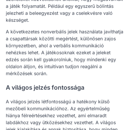
a játék folyamatát. Például egy egyszerű bólintás
jelezheti a beleegyezést vagy a cselekvésre való
készséget.
A következetes nonverbális jelek használata javíthatja
a csapattársak közötti megértést, különösen zajos
környezetben, ahol a verbális kommunikáció
nehézkes lehet. A játékosoknak ezeket a jeleket
edzés során kell gyakorolniuk, hogy mindenki egy
oldalon álljon, és intuitívan tudjon reagálni a
mérkőzések során.
A világos jelzés fontossága
A világos jelzés létfontosságú a hatékony külső
mezőbeli kommunikációhoz. Az egyértelműség
hiánya félreértésekhez vezethet, ami elmaradt
labdákhoz vagy ütközésekhez vezethet. A világos
jelek kialakítása és annak biztosítása, hogy minden