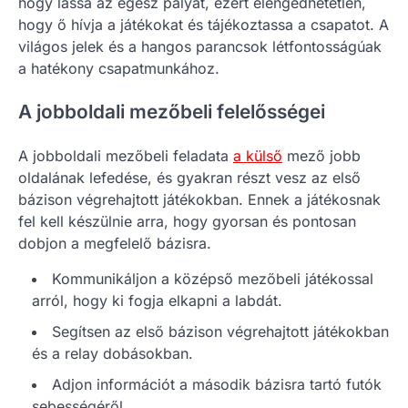
hogy lássa az egész pályát, ezért elengedhetetlen,
hogy ő hívja a játékokat és tájékoztassa a csapatot. A
világos jelek és a hangos parancsok létfontosságúak
a hatékony csapatmunkához.
A jobboldali mezőbeli felelősségei
A jobboldali mezőbeli feladata
a külső
mező jobb
oldalának lefedése, és gyakran részt vesz az első
bázison végrehajtott játékokban. Ennek a játékosnak
fel kell készülnie arra, hogy gyorsan és pontosan
dobjon a megfelelő bázisra.
Kommunikáljon a középső mezőbeli játékossal
arról, hogy ki fogja elkapni a labdát.
Segítsen az első bázison végrehajtott játékokban
és a relay dobásokban.
Adjon információt a második bázisra tartó futók
sebességéről.