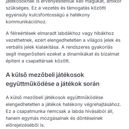
játékosoknak is érvényesíteniük kell magukat, amikor
szükséges. Ez a vezetés és támogatás közötti
egyensúly kulcsfontosságú a hatékony
kommunikációhoz.
A félreértések elmaradt labdákhoz vagy hibákhoz
vezethetnek, ezért elengedhetetlen a világos jelek és
verbális jelek kialakítása. A rendszeres gyakorlás
segít megerősíteni ezeket a dinamikákat és bizalmat
építeni a csapattársak között.
A külső mezőbeli játékosok
együttműködése a játékok során
A külső mezőbeli játékosok együttműködése
elengedhetetlen a játékok hatékony végrehajtásához.
Ez a csapatmunka nemcsak a labda hívásából áll,
hanem egymás mozgásainak és döntéseinek
előrejelzéséből is.