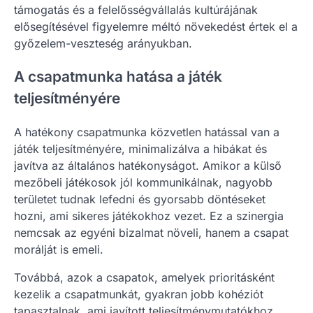
támogatás és a felelősségvállalás kultúrájának
elősegítésével figyelemre méltó növekedést értek el a
győzelem-veszteség arányukban.
A csapatmunka hatása a játék
teljesítményére
A hatékony csapatmunka közvetlen hatással van a
játék teljesítményére, minimalizálva a hibákat és
javítva az általános hatékonyságot. Amikor a külső
mezőbeli játékosok jól kommunikálnak, nagyobb
területet tudnak lefedni és gyorsabb döntéseket
hozni, ami sikeres játékokhoz vezet. Ez a szinergia
nemcsak az egyéni bizalmat növeli, hanem a csapat
morálját is emeli.
Továbbá, azok a csapatok, amelyek prioritásként
kezelik a csapatmunkát, gyakran jobb kohéziót
tapasztalnak, ami javított teljesítménymutatókhoz