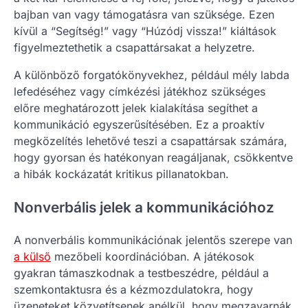
bajban van vagy támogatásra van szüksége. Ezen
kívül a “Segítség!” vagy “Húzódj vissza!” kiáltások
figyelmeztethetik a csapattársakat a helyzetre.
A különböző forgatókönyvekhez, például mély labda
lefedéséhez vagy címkézési játékhoz szükséges
előre meghatározott jelek kialakítása segíthet a
kommunikáció egyszerűsítésében. Ez a proaktív
megközelítés lehetővé teszi a csapattársak számára,
hogy gyorsan és hatékonyan reagáljanak, csökkentve
a hibák kockázatát kritikus pillanatokban.
Nonverbális jelek a kommunikációhoz
A nonverbális kommunikációnak jelentős szerepe van
a külső
mezőbeli koordinációban. A játékosok
gyakran támaszkodnak a testbeszédre, például a
szemkontaktusra és a kézmozdulatokra, hogy
üzeneteket közvetítsenek anélkül, hogy megzavarnák