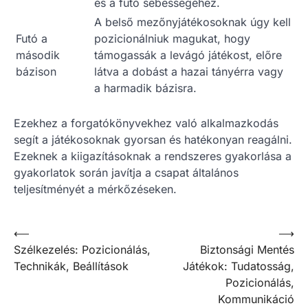
és a futó sebességéhez.
A belső mezőnyjátékosoknak úgy kell
Futó a
pozicionálniuk magukat, hogy
második
támogassák a levágó játékost, előre
bázison
látva a dobást a hazai tányérra vagy
a harmadik bázisra.
Ezekhez a forgatókönyvekhez való alkalmazkodás
segít a játékosoknak gyorsan és hatékonyan reagálni.
Ezeknek a kiigazításoknak a rendszeres gyakorlása a
gyakorlatok során javítja a csapat általános
teljesítményét a mérkőzéseken.
Post
⟵
⟶
Szélkezelés: Pozicionálás,
Biztonsági Mentés
navigation
Technikák, Beállítások
Játékok: Tudatosság,
Pozicionálás,
Kommunikáció