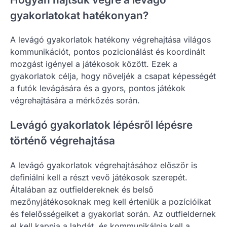
gyakorlatokat hatékonyan?
A levágó gyakorlatok hatékony végrehajtása világos
kommunikációt, pontos pozicionálást és koordinált
mozgást igényel a játékosok között. Ezek a
gyakorlatok célja, hogy növeljék a csapat képességét
a futók levágására és a gyors, pontos játékok
végrehajtására a mérkőzés során.
Levágó gyakorlatok lépésről lépésre
történő végrehajtása
A levágó gyakorlatok végrehajtásához először is
definiálni kell a részt vevő játékosok szerepét.
Általában az outfieldereknek és belső
mezőnyjátékosoknak meg kell érteniük a pozícióikat
és felelősségeiket a gyakorlat során. Az outfieldernek
el kell kapnia a labdát, és kommunikálnia kell a