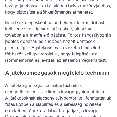
levágó játékossal, aki általában belső mezőnyjátékos,
hogy biztosítsa a zökkenőmentes átmenetet.
Következő lépésként az outfieldernek erős dobást
kell végeznie a levágó játékoshoz, aki aztán
továbbítja a megfelelő bázisra. Fontos hangsúlyozni a
pontos dobások és a időben hozott döntések
jelentőségét. A játékosoknak ezeket a lépéseket
többször kell gyakorolniuk, hogy felépítsék az
izommemóriát és javítsák az általános végrehajtást.
A játékosmozgások megfelelő technikái
A hatékony mozgástechnikai technikák
elengedhetetlenek a sikeres levágó gyakorlatokhoz.
A játékosoknak alacsony súlypontot kell fenntartaniuk
futás közben a stabilitás és a sebesség növelése
érdekében. Amikor a labdát fogadják, a levágó
játékosnak a dobás vonalában kell pozicionálnia