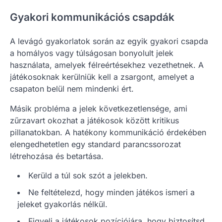
Gyakori kommunikációs csapdák
A levágó gyakorlatok során az egyik gyakori csapda
a homályos vagy túlságosan bonyolult jelek
használata, amelyek félreértésekhez vezethetnek. A
játékosoknak kerülniük kell a zsargont, amelyet a
csapaton belül nem mindenki ért.
Másik probléma a jelek következetlensége, ami
zűrzavart okozhat a játékosok között kritikus
pillanatokban. A hatékony kommunikáció érdekében
elengedhetetlen egy standard parancssorozat
létrehozása és betartása.
Kerüld a túl sok szót a jelekben.
Ne feltételezd, hogy minden játékos ismeri a
jeleket gyakorlás nélkül.
Figyelj a játékosok pozíciójára, hogy biztosítsd,