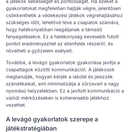
a játékok sebességét és pontosságát. Ha ezeket a
gyakorlatokat megfelelően hajtják végre, jelentősen
csökkenthetik a védekezési játékok végrehajtásához
szükséges időt, lehetővé téve a csapatok számára,
hogy hatékonyabban reagáljanak a támadó
fenyegetésekre. Ez a hatékonyság kevesebb futott
pontot eredményezhet az ellenfelek részéről, és
növelheti a győzelem esélyeit.
Továbbá, a levágó gyakorlatok gyakorlása javítja a
csapattagok közötti kommunikációt. A játékosok
megtanulják, hogyan kérjék a labdát és jelezzék
szándékaikat, ami minimalizálja a zűrzavart a nagy
nyomású helyzetekben. Ez a javított kommunikáció a
valódi mérkőzéseken is koherensebb játékhoz
vezethet.
A levágó gyakorlatok szerepe a
játékstratégiában