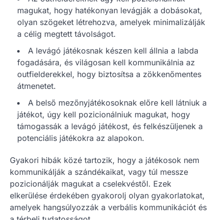
magukat, hogy hatékonyan levágják a dobásokat,
olyan szögeket létrehozva, amelyek minimalizálják
a célig megtett távolságot.
A levágó játékosnak készen kell állnia a labda
fogadására, és világosan kell kommunikálnia az
outfielderekkel, hogy biztosítsa a zökkenőmentes
átmenetet.
A belső mezőnyjátékosoknak előre kell látniuk a
játékot, úgy kell pozicionálniuk magukat, hogy
támogassák a levágó játékost, és felkészüljenek a
potenciális játékokra az alapokon.
Gyakori hibák közé tartozik, hogy a játékosok nem
kommunikálják a szándékaikat, vagy túl messze
pozicionálják magukat a cselekvéstől. Ezek
elkerülése érdekében gyakorolj olyan gyakorlatokat,
amelyek hangsúlyozzák a verbális kommunikációt és
a térbeli tudatosságot.