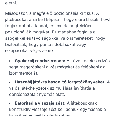
elérni.
Másodszor, a megfelelő pozicionálás kritikus. A
játékosokat arra kell képezni, hogy előre lássák, hová
fogják dobni a labdát, és ennek megfelelően
pozicionálják magukat. Ez magában foglalja a
szögekkel és távolságokkal való ismereteket, hogy
biztosítsák, hogy pontos dobásokat vagy
elkapásokat végezzenek.
Gyakorolj rendszeresen:
A következetes edzés
segít megerősíteni a készségeket és felépíteni az
izommemóriát.
Használj játékra hasonlító forgatókönyveket:
A
valós játékhelyzetek szimulálása javíthatja a
döntéshozatalt nyomás alatt.
Bátorítsd a visszajelzést:
A játékosoknak
konstruktív visszajelzést kell adniuk egymásnak a
teljesítmény javítása érdekében.