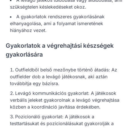
A levágó játékos túldobása vagy aluldobása, ami
szükségtelen késlekedéseket okoz.
A gyakorlatok rendszeres gyakorlásának
elhanyagolása, ami a folyamat ismeretének
hiányához vezet.
Gyakorlatok a végrehajtási készségek
gyakorlására
Outfieldből belső mezőnybe történő átadás: Az
outfielder dob a levágó játékosnak, aki aztán
továbbítja egy bázisra.
Levágó kommunikációs gyakorlat: A játékosok
verbális jeleket gyakorolnak a levágó végrehajtása
közben a koordináció javítása érdekében.
Pozicionáló gyakorlat: A játékosok a
testtartásukat és pozicionálásukat gyakorolják a