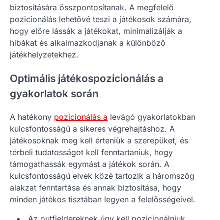
biztosítására összpontosítanak. A megfelelő
pozicionálás lehetővé teszi a játékosok számára,
hogy előre lássák a játékokat, minimalizálják a
hibákat és alkalmazkodjanak a különböző
játékhelyzetekhez.
Optimális játékospozicionálás a
gyakorlatok során
A hatékony
pozicionálás a
levágó gyakorlatokban
kulcsfontosságú a sikeres végrehajtáshoz. A
játékosoknak meg kell érteniük a szerepüket, és
térbeli tudatosságot kell fenntartaniuk, hogy
támogathassák egymást a játékok során. A
kulcsfontosságú elvek közé tartozik a háromszög
alakzat fenntartása és annak biztosítása, hogy
minden játékos tisztában legyen a felelősségeivel.
Az outfieldereknek úgy kell pozicionálniuk