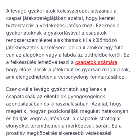
A levágó gyakorlatok kulcsszerepet játszanak a
csapat játékstratégiájában azáltal, hogy keretet
biztosítanak a védekezési játékokhoz. Ezeknek a
gyakorlatoknak a gyakorlásával a csapatok
rendszerszemléletet alakíthatnak ki a különböző
játékhelyzetek kezelésére, például amikor egy futó
van az alapokon vagy a labda az outfieldbe kerül. Ez
a felkészülés lehetővé teszi a
csapatok számára
,
hogy előre lássák a játékokat és gyorsan reagáljanak,
ami elengedhetetlen a versenyelőny fenntartásához.
Ezenkívül a levágó gyakorlatok segítenek a
csapatoknak az ellenfelek gyengeségeinek
azonosításában és kihasználásában. Azáltal, hogy
megértik, hogyan pozicionálják magukat hatékonyan
és hajtják végre a játékokat, a csapatok stratégiai
előnyöket teremthetnek a mérkőzések során. Ez a
proaktív megközelítés sikeresebb védekezési