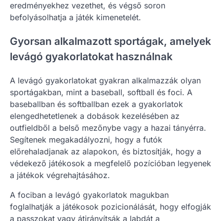
eredményekhez vezethet, és végső soron
befolyásolhatja a játék kimenetelét.
Gyorsan alkalmazott sportágak, amelyek
levágó gyakorlatokat használnak
A levágó gyakorlatokat gyakran alkalmazzák olyan
sportágakban, mint a baseball, softball és foci. A
baseballban és softballban ezek a gyakorlatok
elengedhetetlenek a dobások kezelésében az
outfieldből a belső mezőnybe vagy a hazai tányérra.
Segítenek megakadályozni, hogy a futók
előrehaladjanak az alapokon, és biztosítják, hogy a
védekező játékosok a megfelelő pozícióban legyenek
a játékok végrehajtásához.
A fociban a levágó gyakorlatok magukban
foglalhatják a játékosok pozicionálását, hogy elfogják
a passzokat vagy átirányítsák a labdát a