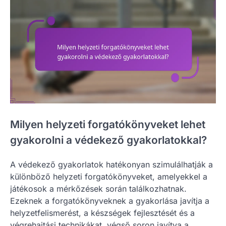
Milyen helyzeti forgatókönyveket lehet
gyakorolni a védekező gyakorlatokkal?
A védekező gyakorlatok hatékonyan szimulálhatják a
különböző helyzeti forgatókönyveket, amelyekkel a
játékosok a mérkőzések során találkozhatnak.
Ezeknek a forgatókönyveknek a gyakorlása javítja a
helyzetfelismerést, a készségek fejlesztését és a
végrehajtási technikákat, végső soron javítva a