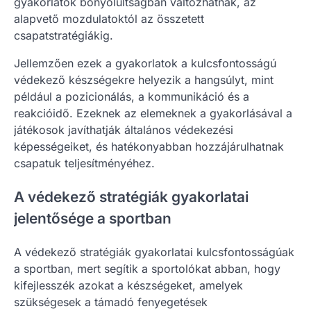
gyakorlatok bonyolultságban változhatnak, az
alapvető mozdulatoktól az összetett
csapatstratégiákig.
Jellemzően ezek a gyakorlatok a kulcsfontosságú
védekező készségekre helyezik a hangsúlyt, mint
például a pozicionálás, a kommunikáció és a
reakcióidő. Ezeknek az elemeknek a gyakorlásával a
játékosok javíthatják általános védekezési
képességeiket, és hatékonyabban hozzájárulhatnak
csapatuk teljesítményéhez.
A védekező stratégiák gyakorlatai
jelentősége a sportban
A védekező stratégiák gyakorlatai kulcsfontosságúak
a sportban, mert segítik a sportolókat abban, hogy
kifejlesszék azokat a készségeket, amelyek
szükségesek a támadó fenyegetések