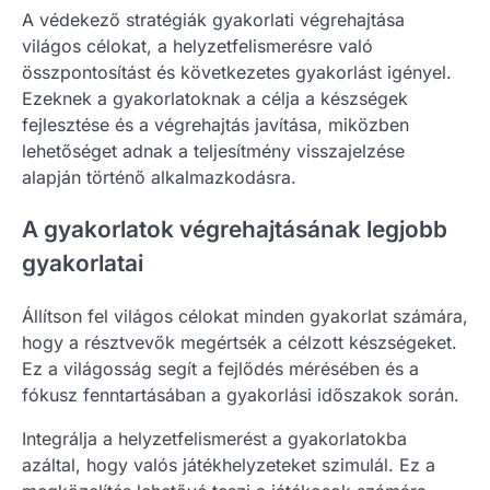
A védekező stratégiák gyakorlati végrehajtása
világos célokat, a helyzetfelismerésre való
összpontosítást és következetes gyakorlást igényel.
Ezeknek a gyakorlatoknak a célja a készségek
fejlesztése és a végrehajtás javítása, miközben
lehetőséget adnak a teljesítmény visszajelzése
alapján történő alkalmazkodásra.
A gyakorlatok végrehajtásának legjobb
gyakorlatai
Állítson fel világos célokat minden gyakorlat számára,
hogy a résztvevők megértsék a célzott készségeket.
Ez a világosság segít a fejlődés mérésében és a
fókusz fenntartásában a gyakorlási időszakok során.
Integrálja a helyzetfelismerést a gyakorlatokba
azáltal, hogy valós játékhelyzeteket szimulál. Ez a