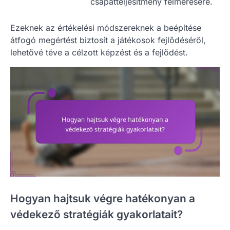
csapatteljesítmény felmérésére.
Ezeknek az értékelési módszereknek a beépítése
átfogó megértést biztosít a játékosok fejlődéséről,
lehetővé téve a célzott képzést és a fejlődést.
Hogyan hajtsuk végre hatékonyan a
védekező stratégiák gyakorlatait?