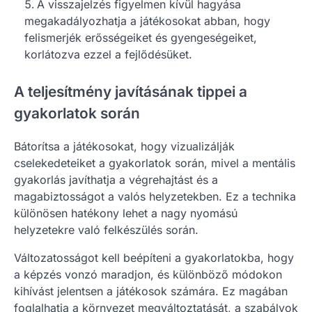
A visszajelzés figyelmen kívül hagyása
megakadályozhatja a játékosokat abban, hogy
felismerjék erősségeiket és gyengeségeiket,
korlátozva ezzel a fejlődésüket.
A teljesítmény javításának tippei a
gyakorlatok során
Bátorítsa a játékosokat, hogy vizualizálják
cselekedeteiket a gyakorlatok során, mivel a mentális
gyakorlás javíthatja a végrehajtást és a
magabiztosságot a valós helyzetekben. Ez a technika
különösen hatékony lehet a nagy nyomású
helyzetekre való felkészülés során.
Változatosságot kell beépíteni a gyakorlatokba, hogy
a képzés vonzó maradjon, és különböző módokon
kihívást jelentsen a játékosok számára. Ez magában
foglalhatja a környezet megváltoztatását, a szabályok