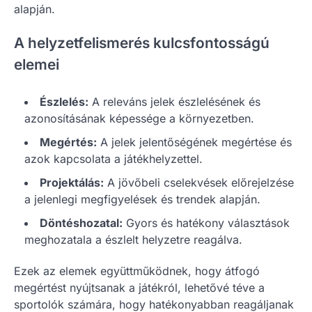
alapján.
A helyzetfelismerés kulcsfontosságú
elemei
Észlelés:
A releváns jelek észlelésének és
azonosításának képessége a környezetben.
Megértés:
A jelek jelentőségének megértése és
azok kapcsolata a játékhelyzettel.
Projektálás:
A jövőbeli cselekvések előrejelzése
a jelenlegi megfigyelések és trendek alapján.
Döntéshozatal:
Gyors és hatékony választások
meghozatala a észlelt helyzetre reagálva.
Ezek az elemek együttműködnek, hogy átfogó
megértést nyújtsanak a játékról, lehetővé téve a
sportolók számára, hogy hatékonyabban reagáljanak