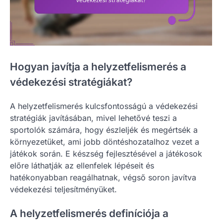
Hogyan javítja a helyzetfelismerés a
védekezési stratégiákat?
A helyzetfelismerés kulcsfontosságú a védekezési
stratégiák javításában, mivel lehetővé teszi a
sportolók számára, hogy észleljék és megértsék a
környezetüket, ami jobb döntéshozatalhoz vezet a
játékok során. E készség fejlesztésével a játékosok
előre láthatják az ellenfelek lépéseit és
hatékonyabban reagálhatnak, végső soron javítva
védekezési teljesítményüket.
A helyzetfelismerés definíciója a