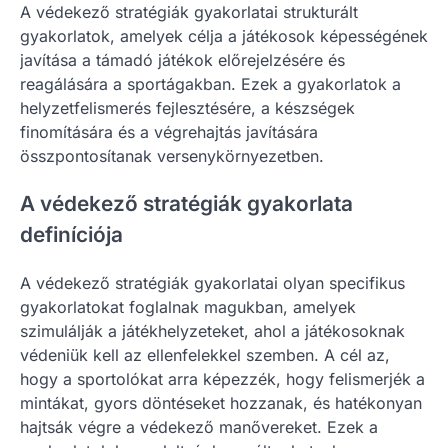
A védekező stratégiák gyakorlatai strukturált
gyakorlatok, amelyek célja a játékosok képességének
javítása a támadó játékok előrejelzésére és
reagálására a sportágakban. Ezek a gyakorlatok a
helyzetfelismerés fejlesztésére, a készségek
finomítására és a végrehajtás javítására
összpontosítanak versenykörnyezetben.
A védekező stratégiák gyakorlata
definíciója
A védekező stratégiák gyakorlatai olyan specifikus
gyakorlatokat foglalnak magukban, amelyek
szimulálják a játékhelyzeteket, ahol a játékosoknak
védeniük kell az ellenfelekkel szemben. A cél az,
hogy a sportolókat arra képezzék, hogy felismerjék a
mintákat, gyors döntéseket hozzanak, és hatékonyan
hajtsák végre a védekező manővereket. Ezek a