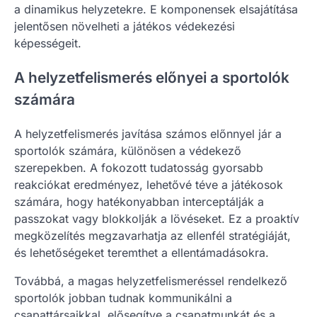
a dinamikus helyzetekre. E komponensek elsajátítása
jelentősen növelheti a játékos védekezési
képességeit.
A helyzetfelismerés előnyei a sportolók
számára
A helyzetfelismerés javítása számos előnnyel jár a
sportolók számára, különösen a védekező
szerepekben. A fokozott tudatosság gyorsabb
reakciókat eredményez, lehetővé téve a játékosok
számára, hogy hatékonyabban interceptálják a
passzokat vagy blokkolják a lövéseket. Ez a proaktív
megközelítés megzavarhatja az ellenfél stratégiáját,
és lehetőségeket teremthet a ellentámadásokra.
Továbbá, a magas helyzetfelismeréssel rendelkező
sportolók jobban tudnak kommunikálni a
csapattársaikkal, elősegítve a csapatmunkát és a