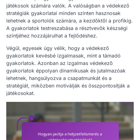
játékosok számára valók. A valóságban a védekező
stratégiák gyakorlatai minden szinten hasznosak
lehetnek a sportolók számára, a kezdőktől a profikig.
A gyakorlatok testreszabása a résztvevők készségi
szintjéhez hozzájárulhat a fejlődéshez.
Végül, egyesek úgy vélik, hogy a védekező
gyakorlatok kevésbé izgalmasak, mint a támadó
gyakorlatok. Azonban az izgalmas védekező
gyakorlatok éppolyan dinamikusak és jutalmazóak
lehetnek, hangsúlyozva a csapatmunkát és a
stratégiát, miközben motiválják és összpontosítják a
játékosokat.