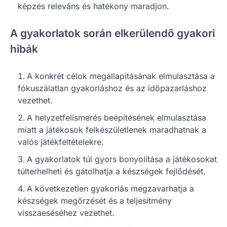
képzés releváns és hatékony maradjon.
A gyakorlatok során elkerülendő gyakori
hibák
A konkrét célok megállapításának elmulasztása a
fókuszálatlan gyakorláshoz és az időpazarláshoz
vezethet.
A helyzetfelismerés beépítésének elmulasztása
miatt a játékosok felkészületlenek maradhatnak a
valós játékfeltételekre.
A gyakorlatok túl gyors bonyolítása a játékosokat
túlterhelheti és gátolhatja a készségek fejlődését.
A következetlen gyakorlás megzavarhatja a
készségek megőrzését és a teljesítmény
visszaeséséhez vezethet.