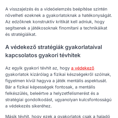
A visszajelzés és a videóelemzés beépítése szintén
növelheti ezeknek a gyakorlatoknak a hatékonyságát.
Az edzőknek konstruktív kritikát kell adniuk, hogy
segítsenek a játékosoknak finomítani a technikáikat
és stratégiáikat.
A védekező stratégiák gyakorlataival
kapcsolatos gyakori tévhitek
Az egyik gyakori tévhit az, hogy
a védekező
gyakorlatok kizárólag a fizikai készségekről szólnak,
figyelmen kívül hagyva a játék mentális aspektusát.
Bár a fizikai képességek fontosak, a mentális
felkészülés, beleértve a helyzetfelismerést és a
stratégiai gondolkodást, ugyanolyan kulcsfontosságú
a védekezés sikeréhez.
Másik tévhit, hogy ezek a gyakorlatok csak a haladó