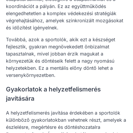
koordinációt a pályán. Ez az együttműködés
elengedhetetlen a komplex védekezési stratégiák
végrehajtásához, amelyek szinkronizált mozgásokat
és időzítést igényelnek.
Továbbá, azok a sportolók, akik ezt a készséget
fejlesztik, gyakran megnövekedett önbizalmat
tapasztalnak, mivel jobban érzik magukat a
környezetük és döntéseik felett a nagy nyomású
helyzetekben. Ez a mentális előny döntő lehet a
versenykörnyezetben.
Gyakorlatok a helyzetfelismerés
javítására
A helyzetfelismerés javítása érdekében a sportolók
különböző gyakorlatokban vehetnek részt, amelyek a
észlelésre, megértésre és döntéshozatalra