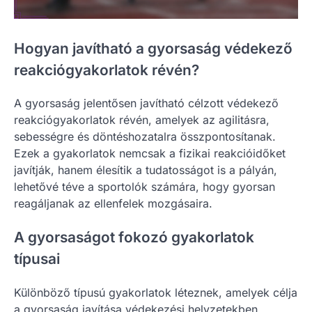
Hogyan javítható a gyorsaság védekező
reakciógyakorlatok révén?
A gyorsaság jelentősen javítható célzott védekező
reakciógyakorlatok révén, amelyek az agilitásra,
sebességre és döntéshozatalra összpontosítanak.
Ezek a gyakorlatok nemcsak a fizikai reakcióidőket
javítják, hanem élesítik a tudatosságot is a pályán,
lehetővé téve a sportolók számára, hogy gyorsan
reagáljanak az ellenfelek mozgásaira.
A gyorsaságot fokozó gyakorlatok
típusai
Különböző típusú gyakorlatok léteznek, amelyek célja
a gyorsaság javítása védekezési helyzetekben.