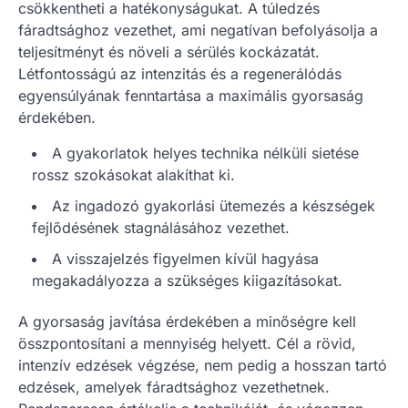
csökkentheti a hatékonyságukat. A túledzés
fáradtsághoz vezethet, ami negatívan befolyásolja a
teljesítményt és növeli a sérülés kockázatát.
Létfontosságú az intenzitás és a regenerálódás
egyensúlyának fenntartása a maximális gyorsaság
érdekében.
A gyakorlatok helyes technika nélküli sietése
rossz szokásokat alakíthat ki.
Az ingadozó gyakorlási ütemezés a készségek
fejlődésének stagnálásához vezethet.
A visszajelzés figyelmen kívül hagyása
megakadályozza a szükséges kiigazításokat.
A gyorsaság javítása érdekében a minőségre kell
összpontosítani a mennyiség helyett. Cél a rövid,
intenzív edzések végzése, nem pedig a hosszan tartó
edzések, amelyek fáradtsághoz vezethetnek.