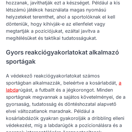
hozzanak, javíthatják ezt a készséget. Például a kis
létszámú játékok használata magas nyomású
helyzeteket teremthet, ahol a sportolóknak el kell
dönteniük, hogy kihívják-e az ellenfelet vagy
megtartják a pozíciójukat, ezáltal javítva a
megítélésüket és taktikai tudatosságukat.
Gyors reakciógyakorlatokat alkalmazó
sportágak
A védekező reakciógyakorlatokat számos
sportágban alkalmazzák, beleértve a kosárlabdát,
a
labda
rúgást, a futballt és a jégkorongot. Minden
sportágnak megvannak a sajátos követelményei, de a
gyorsaság, tudatosság és döntéshozatal alapvető
elvei változatlanok maradnak. Például a
kosárlabdázók gyakran gyakorolják a dribbling elleni
védekezést, míg a labdarúgók a pozicionálásra és a