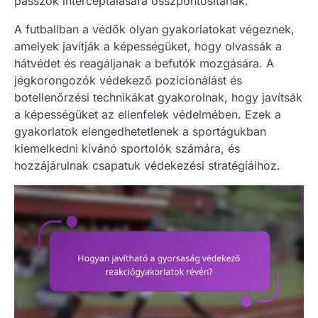
passzok interceptálására összpontosítanak.
A futballban a védők olyan gyakorlatokat végeznek,
amelyek javítják a képességüket, hogy olvassák a
hátvédet és reagáljanak a befutók mozgására. A
jégkorongozók védekező pozicionálást és
botellenőrzési technikákat gyakorolnak, hogy javítsák
a képességüket az ellenfelek védelmében. Ezek a
gyakorlatok elengedhetetlenek a sportágukban
kiemelkedni kívánó sportolók számára, és
hozzájárulnak csapatuk védekezési stratégiáihoz.