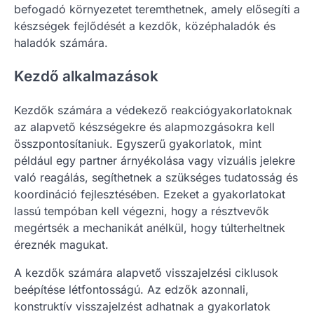
befogadó környezetet teremthetnek, amely elősegíti a
készségek fejlődését a kezdők, középhaladók és
haladók számára.
Kezdő alkalmazások
Kezdők számára a védekező reakciógyakorlatoknak
az alapvető készségekre és alapmozgásokra kell
összpontosítaniuk. Egyszerű gyakorlatok, mint
például egy partner árnyékolása vagy vizuális jelekre
való reagálás, segíthetnek a szükséges tudatosság és
koordináció fejlesztésében. Ezeket a gyakorlatokat
lassú tempóban kell végezni, hogy a résztvevők
megértsék a mechanikát anélkül, hogy túlterheltnek
éreznék magukat.
A kezdők számára alapvető visszajelzési ciklusok
beépítése létfontosságú. Az edzők azonnali,
konstruktív visszajelzést adhatnak a gyakorlatok