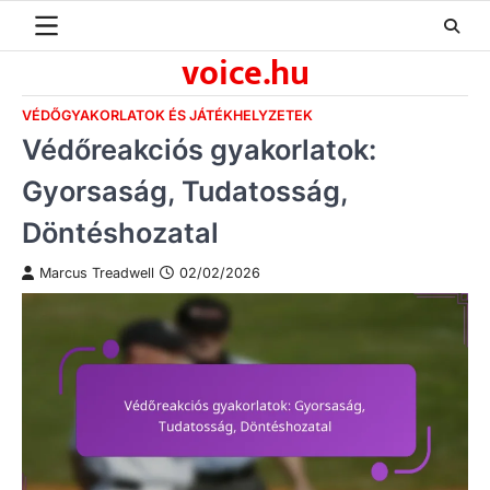
Skip
to
voice.hu
content
VÉDŐGYAKORLATOK ÉS JÁTÉKHELYZETEK
Védőreakciós gyakorlatok:
Gyorsaság, Tudatosság,
Döntéshozatal
Marcus Treadwell
02/02/2026