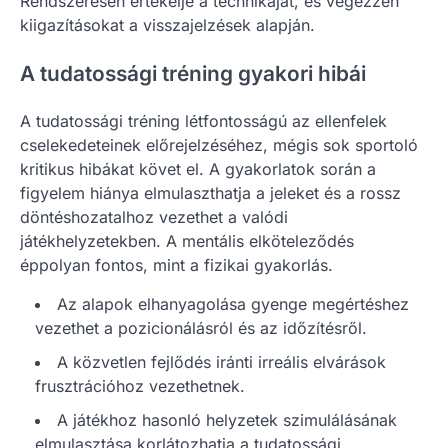
Rendszeresen értékelje a technikáját, és végezzen
kiigazításokat a visszajelzések alapján.
A tudatossági tréning gyakori hibái
A tudatossági tréning létfontosságú az ellenfelek
cselekedeteinek előrejelzéséhez, mégis sok sportoló
kritikus hibákat követ el. A gyakorlatok során a
figyelem hiánya elmulaszthatja a jeleket és a rossz
döntéshozatalhoz vezethet a valódi
játékhelyzetekben. A mentális elköteleződés
éppolyan fontos, mint a fizikai gyakorlás.
Az alapok elhanyagolása gyenge megértéshez
vezethet a pozicionálásról és az időzítésről.
A közvetlen fejlődés iránti irreális elvárások
frusztrációhoz vezethetnek.
A játékhoz hasonló helyzetek szimulálásának
elmulasztása korlátozhatja a tudatossági