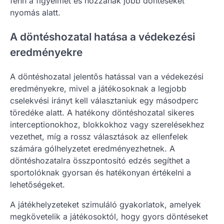
fenn a figyelmet és hozzanak jobb döntéseket
nyomás alatt.
A döntéshozatal hatása a védekezési
eredményekre
A döntéshozatal jelentős hatással van a védekezési
eredményekre, mivel a játékosoknak a legjobb
cselekvési irányt kell választaniuk egy másodperc
töredéke alatt. A hatékony döntéshozatal sikeres
interceptionokhoz, blokkokhoz vagy szerelésekhez
vezethet, míg a rossz választások az ellenfelek
számára gólhelyzetet eredményezhetnek. A
döntéshozatalra összpontosító edzés segíthet a
sportolóknak gyorsan és hatékonyan értékelni a
lehetőségeket.
A játékhelyzeteket szimuláló gyakorlatok, amelyek
megkövetelik a játékosoktól, hogy gyors döntéseket