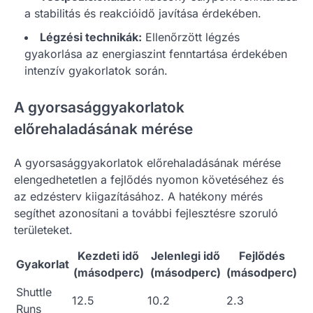
a stabilitás és reakcióidő javítása érdekében.
Légzési technikák:
Ellenőrzött légzés
gyakorlása az energiaszint fenntartása érdekében
intenzív gyakorlatok során.
A gyorsasággyakorlatok
előrehaladásának mérése
A gyorsasággyakorlatok előrehaladásának mérése
elengedhetetlen a fejlődés nyomon követéséhez és
az edzésterv kiigazításához. A hatékony mérés
segíthet azonosítani a további fejlesztésre szoruló
területeket.
Kezdeti idő
Jelenlegi idő
Fejlődés
Gyakorlat
(másodperc)
(másodperc)
(másodperc)
Shuttle
12.5
10.2
2.3
Runs