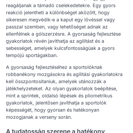
reagáljanak a támadó cselekedetekre. Egy gyors
reakció jelentheti a különbséget aközött, hogy
sikeresen megvédik-e a kaput egy lövéssel vagy
passzal szemben, vagy lehetőséget adnak az
ellenfélnek a gólszerzésre. A gyorsaság fejlesztése
gyakorlatok révén javíthatja az agilitást és a
sebességet, amelyek kulcsfontosságúak a gyors
tempójú sportágakban.
A gyorsaság fejlesztéséhez a sportolóknak
robbanékony mozgásokra és agilitási gyakorlatokra
kell összpontosítaniuk, amelyek utánozzák a
játékhelyzeteket. Az olyan gyakorlatok beépítése,
mint a sprintek, oldalsó lépések és pliometrikus
gyakorlatok, jelentősen javíthatja a sportolók
képességét, hogy gyorsan és hatékonyan
mozogjanak a verseny során.
A tudatosság szerepe a hatékony