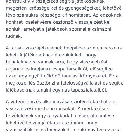
konstruktív visszajelzés segít a játékosoknak
megérteni erősségeiket és gyengeségeiket, lehetővé
téve számukra készségeik finomítását. Az edzőknek
konkrét, cselekvésre ösztönző visszajelzést kell
adniuk, amelyet a játékosok azonnal alkalmazni
tudnak.
A társak visszajelzésének beépítése szintén hasznos
lehet. A játékosoknak érezniük kell, hogy
felhatalmazva vannak arra, hogy visszajelzést
adjanak és kapjanak csapattársaiktól, elősegítve
ezzel egy együttműködő tanulási környezetet. Ez a
megközelítés ösztönzi a felelősségvállalást és segít a
játékosoknak tanulni egymás tapasztalataiból.
A videóelemzés alkalmazása szintén fokozhatja a
visszajelzési mechanizmusokat. A mérkőzések
felvételeinek vagy a gyakorlati ülések áttekintése
lehetővé teszi a játékosok számára, hogy
vizualizálják teljesítményüket, megkönnyítve ezzel a