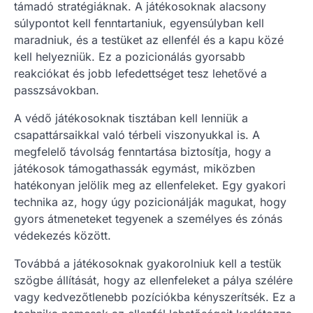
támadó stratégiáknak. A játékosoknak alacsony
súlypontot kell fenntartaniuk, egyensúlyban kell
maradniuk, és a testüket az ellenfél és a kapu közé
kell helyezniük. Ez a pozicionálás gyorsabb
reakciókat és jobb lefedettséget tesz lehetővé a
passzsávokban.
A védő játékosoknak tisztában kell lenniük a
csapattársaikkal való térbeli viszonyukkal is. A
megfelelő távolság fenntartása biztosítja, hogy a
játékosok támogathassák egymást, miközben
hatékonyan jelölik meg az ellenfeleket. Egy gyakori
technika az, hogy úgy pozicionálják magukat, hogy
gyors átmeneteket tegyenek a személyes és zónás
védekezés között.
Továbbá a játékosoknak gyakorolniuk kell a testük
szögbe állítását, hogy az ellenfeleket a pálya szélére
vagy kedvezőtlenebb pozíciókba kényszerítsék. Ez a