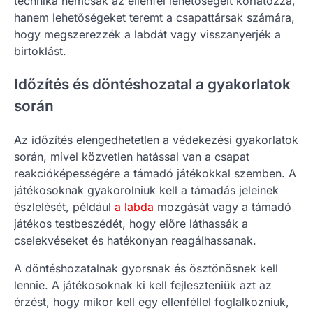
technika nemcsak az ellenfél lehetőségeit korlátozza,
hanem lehetőségeket teremt a csapattársak számára,
hogy megszerezzék a labdát vagy visszanyerjék a
birtoklást.
Időzítés és döntéshozatal a gyakorlatok
során
Az időzítés elengedhetetlen a védekezési gyakorlatok
során, mivel közvetlen hatással van a csapat
reakcióképességére a támadó játékokkal szemben. A
játékosoknak gyakorolniuk kell a támadás jeleinek
észlelését, például
a labda
mozgását vagy a támadó
játékos testbeszédét, hogy előre láthassák a
cselekvéseket és hatékonyan reagálhassanak.
A döntéshozatalnak gyorsnak és ösztönösnek kell
lennie. A játékosoknak ki kell fejleszteniük azt az
érzést, hogy mikor kell egy ellenféllel foglalkozniuk,