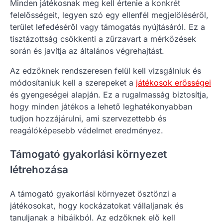
Minden játékosnak meg kell értenie a konkrét
felelősségeit, legyen szó egy ellenfél megjelöléséről,
terület lefedéséről vagy támogatás nyújtásáról. Ez a
tisztázottság csökkenti a zűrzavart a mérkőzések
során és javítja az általános végrehajtást.
Az edzőknek rendszeresen felül kell vizsgálniuk és
módosítaniuk kell a szerepeket a
játékosok erősségei
és gyengeségei alapján. Ez a rugalmasság biztosítja,
hogy minden játékos a lehető leghatékonyabban
tudjon hozzájárulni, ami szervezettebb és
reagálóképesebb védelmet eredményez.
Támogató gyakorlási környezet
létrehozása
A támogató gyakorlási környezet ösztönzi a
játékosokat, hogy kockázatokat vállaljanak és
tanuljanak a hibáikból. Az edzőknek elő kell