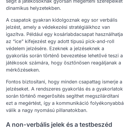
segít a játékosoknak gyorsan megérteni szerepeiket
dinamikus helyzetekben.
A csapatok gyakran kidolgoznak egy sor verbális
jelzést, amely a védekezési stratégiáikhoz van
igazítva. Például egy kosárlabdacsapat használhatja
az “ice” kifejezést egy adott típusú pick-and-roll
védelem jelzésére. Ezeknek a jelzéseknek a
gyakorlás során történő bevezetése lehetővé teszi a
játékosok számára, hogy ösztönösen reagáljanak a
mérkőzéseken.
Fontos biztosítani, hogy minden csapattag ismerje a
jelzéseket. A rendszeres gyakorlás és a gyakorlatok
során történő megerősítés segíthet megszilárdítani
ezt a megértést, így a kommunikáció folyékonyabbá
válik a nagy nyomású pillanatokban.
A non-verbális jelek és a testbeszéd