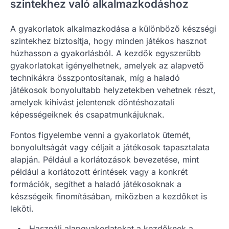
szintekhez való alkalmazkodáshoz
A gyakorlatok alkalmazkodása a különböző készségi
szintekhez biztosítja, hogy minden játékos hasznot
húzhasson a gyakorlásból. A kezdők egyszerűbb
gyakorlatokat igényelhetnek, amelyek az alapvető
technikákra összpontosítanak, míg a haladó
játékosok bonyolultabb helyzetekben vehetnek részt,
amelyek kihívást jelentenek döntéshozatali
képességeiknek és csapatmunkájuknak.
Fontos figyelembe venni a gyakorlatok ütemét,
bonyolultságát vagy céljait a játékosok tapasztalata
alapján. Például a korlátozások bevezetése, mint
például a korlátozott érintések vagy a konkrét
formációk, segíthet a haladó játékosoknak a
készségeik finomításában, miközben a kezdőket is
leköti.
Használj alapgyakorlatokat a kezdőknek a