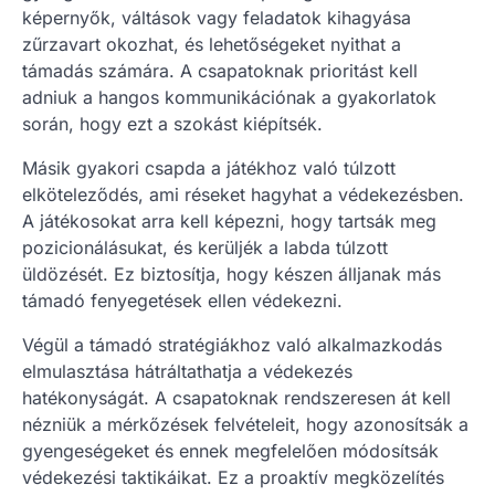
képernyők, váltások vagy feladatok kihagyása
zűrzavart okozhat, és lehetőségeket nyithat a
támadás számára. A csapatoknak prioritást kell
adniuk a hangos kommunikációnak a gyakorlatok
során, hogy ezt a szokást kiépítsék.
Másik gyakori csapda a játékhoz való túlzott
elköteleződés, ami réseket hagyhat a védekezésben.
A játékosokat arra kell képezni, hogy tartsák meg
pozicionálásukat, és kerüljék a labda túlzott
üldözését. Ez biztosítja, hogy készen álljanak más
támadó fenyegetések ellen védekezni.
Végül a támadó stratégiákhoz való alkalmazkodás
elmulasztása hátráltathatja a védekezés
hatékonyságát. A csapatoknak rendszeresen át kell
nézniük a mérkőzések felvételeit, hogy azonosítsák a
gyengeségeket és ennek megfelelően módosítsák
védekezési taktikáikat. Ez a proaktív megközelítés