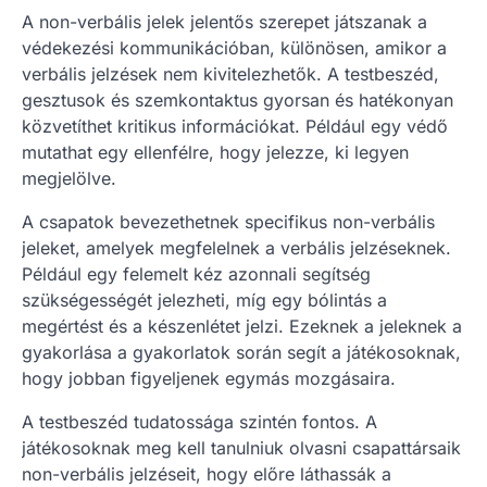
A non-verbális jelek jelentős szerepet játszanak a
védekezési kommunikációban, különösen, amikor a
verbális jelzések nem kivitelezhetők. A testbeszéd,
gesztusok és szemkontaktus gyorsan és hatékonyan
közvetíthet kritikus információkat. Például egy védő
mutathat egy ellenfélre, hogy jelezze, ki legyen
megjelölve.
A csapatok bevezethetnek specifikus non-verbális
jeleket, amelyek megfelelnek a verbális jelzéseknek.
Például egy felemelt kéz azonnali segítség
szükségességét jelezheti, míg egy bólintás a
megértést és a készenlétet jelzi. Ezeknek a jeleknek a
gyakorlása a gyakorlatok során segít a játékosoknak,
hogy jobban figyeljenek egymás mozgásaira.
A testbeszéd tudatossága szintén fontos. A
játékosoknak meg kell tanulniuk olvasni csapattársaik
non-verbális jelzéseit, hogy előre láthassák a