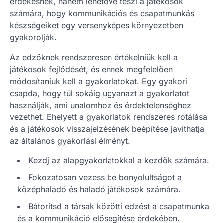
érdekesnek, hanem lehetővé teszi a játékosok
számára, hogy kommunikációs és csapatmunkás
készségeiket egy versenyképes környezetben
gyakorolják.
Az edzőknek rendszeresen értékelniük kell a
játékosok fejlődését, és ennek megfelelően
módosítaniuk kell a gyakorlatokat. Egy gyakori
csapda, hogy túl sokáig ugyanazt a gyakorlatot
használják, ami unalomhoz és érdektelenséghez
vezethet. Ehelyett a gyakorlatok rendszeres rotálása
és a játékosok visszajelzésének beépítése javíthatja
az általános gyakorlási élményt.
Kezdj az alapgyakorlatokkal a kezdők számára.
Fokozatosan vezess be bonyolultságot a
középhaladó és haladó játékosok számára.
Bátorítsd a társak közötti edzést a csapatmunka
és a kommunikáció elősegítése érdekében.