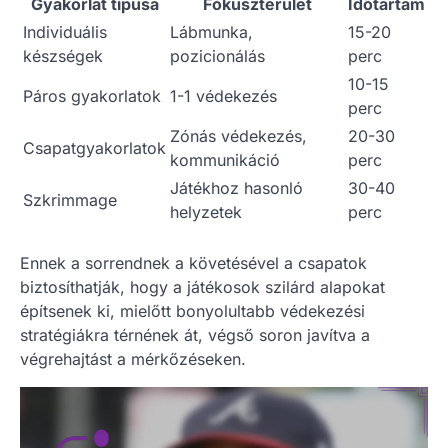
Gyakorlat típusa
Fókuszterület
Időtartam
Individuális
Lábmunka,
15-20
készségek
pozicionálás
perc
10-15
Páros gyakorlatok
1-1 védekezés
perc
Zónás védekezés,
20-30
Csapatgyakorlatok
kommunikáció
perc
Játékhoz hasonló
30-40
Szkrimmage
helyzetek
perc
Ennek a sorrendnek a követésével a csapatok
biztosíthatják, hogy a játékosok szilárd alapokat
építsenek ki, mielőtt bonyolultabb védekezési
stratégiákra térnének át, végső soron javítva a
végrehajtást a mérkőzéseken.